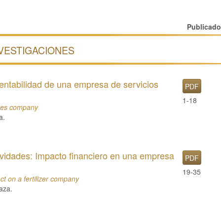
Publicad
VESTIGACIONES
rentabilidad de una empresa de servicios
PDF
1-18
vices company
a.
ividades: Impacto financiero en una empresa
PDF
19-35
ct on a fertilizer company
aza.