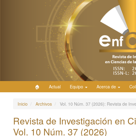
Navegación
principal
Contenido
principal
Barra
lateral
🏠
Actual
Equipo
Acerca de
Col
Inicio
Archivos
Vol. 10 Núm. 37 (2026): Revista de Inve
Revista de Investigación en C
Vol. 10 Núm. 37 (2026)