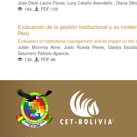
Jose Dario Laura-Flores, Lucy Cataño Avendaño , Diana Silvi
: 164.
: PDF:109
Evaluación de la gestión institucional y su incide
Perú
Evaluation of institutional management and its impact on the 
Julián Monrroy Aime, Justo Rueda Peves, Gladys Escobar
Saturnino Patricio Aparicio.
: 136.
: PDF:96