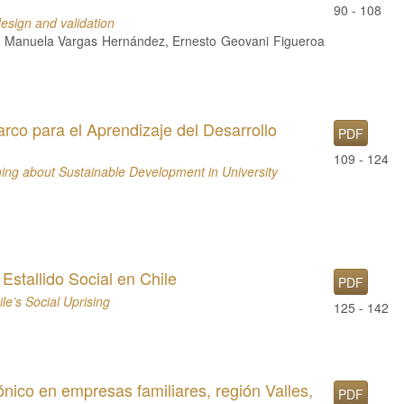
90 - 108
esign and validation
z, Manuela Vargas Hernández, Ernesto Geovani Figueroa
rco para el Aprendizaje del Desarrollo
PDF
109 - 124
ning about Sustainable Development in University
 Estallido Social en Chile
PDF
ile’s Social Uprising
125 - 142
ónico en empresas familiares, región Valles,
PDF