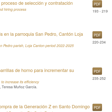
el proceso de selección y contratación
PDF
and hiring process
193 - 219
sis en la parroquia San Pedro, Cantón Loja
PDF
220-234
 San Pedro parish, Loja Canton period 2022-2025
.
arrillas de horno para incrementar su
PDF
235-252
 to increase its efficiency
z, Teresa Muñoz García.
 compra de la Generación Z en Santo Domingo
PDF