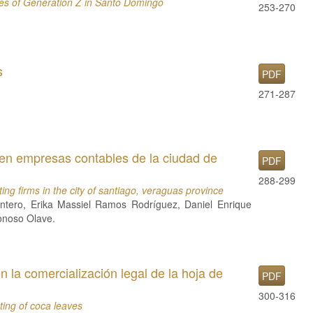
ces of Generation Z in Santo Domingo
253-270
s
PDF
271-287
 en empresas contables de la ciudad de
PDF
288-299
ing firms in the city of santiago, veraguas province
intero, Erika Massiel Ramos Rodríguez, Daniel Enrique
onoso Olave.
 la comercialización legal de la hoja de
PDF
300-316
ting of coca leaves