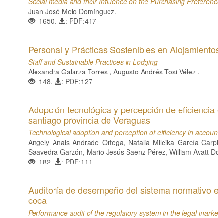
Social media and their Influence on the Purchasing Preferen
Juan José Melo Domínguez.
: 1650.
: PDF:417
Personal y Prácticas Sostenibles en Alojamiento
Staff and Sustainable Practices in Lodging
Alexandra Galarza Torres , Augusto Andrés Tosi Vélez .
: 148.
: PDF:127
Adopción tecnológica y percepción de eficiencia
santiago provincia de Veraguas
Technological adoption and perception of efficiency in account
Angely Anais Andrade Ortega, Natalia Mileika García Carp
Saavedra Garzón, Mario Jesús Saenz Pérez, William Avatt D
: 182.
: PDF:111
Auditoría de desempeño del sistema normativo en
coca
Performance audit of the regulatory system in the legal marke