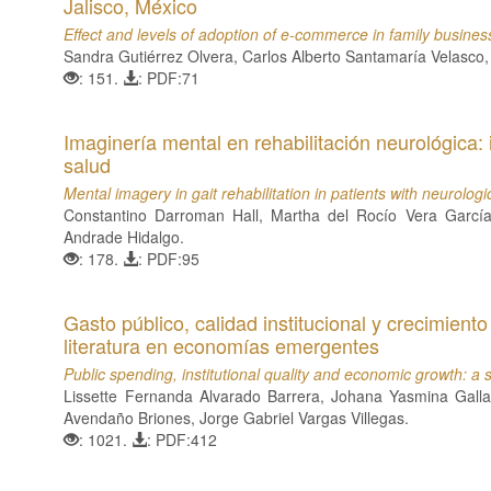
Jalisco, México
Effect and levels of adoption of e-commerce in family business
Sandra Gutiérrez Olvera, Carlos Alberto Santamaría Velasco,
: 151.
: PDF:71
Imaginería mental en rehabilitación neurológica: 
salud
Mental imagery in gait rehabilitation in patients with neurolog
Constantino Darroman Hall, Martha del Rocío Vera García
Andrade Hidalgo.
: 178.
: PDF:95
Gasto público, calidad institucional y crecimient
literatura en economías emergentes
Public spending, institutional quality and economic growth: a
Lissette Fernanda Alvarado Barrera, Johana Yasmina Galla
Avendaño Briones, Jorge Gabriel Vargas Villegas.
: 1021.
: PDF:412