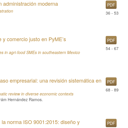
en administración moderna
PDF
stration
36 - 53
le y comercio justo en PyME’s
PDF
54 - 67
ies in agri-food SMEs in southeastern Mexico
aso empresarial: una revisión sistemática en
PDF
68 - 89
atic review in diverse economic contexts
 Hirám Hernández Ramos.
n la norma ISO 9001:2015: diseño y
PDF