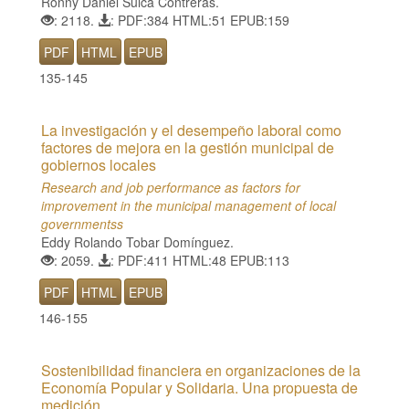
Ronny Daniel Sulca Contreras.
: 2118.
: PDF:384 HTML:51 EPUB:159
PDF
HTML
EPUB
135-145
La investigación y el desempeño laboral como
factores de mejora en la gestión municipal de
gobiernos locales
Research and job performance as factors for
improvement in the municipal management of local
governmentss
Eddy Rolando Tobar Domínguez.
: 2059.
: PDF:411 HTML:48 EPUB:113
PDF
HTML
EPUB
146-155
Sostenibilidad financiera en organizaciones de la
Economía Popular y Solidaria. Una propuesta de
medición