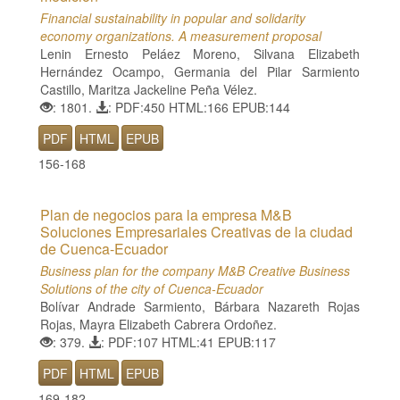
Financial sustainability in popular and solidarity
economy organizations. A measurement proposal
Lenin Ernesto Peláez Moreno, Silvana Elizabeth
Hernández Ocampo, Germania del Pilar Sarmiento
Castillo, Maritza Jackeline Peña Vélez.
: 1801.
: PDF:450 HTML:166 EPUB:144
PDF
HTML
EPUB
156-168
Plan de negocios para la empresa M&B
Soluciones Empresariales Creativas de la ciudad
de Cuenca-Ecuador
Business plan for the company M&B Creative Business
Solutions of the city of Cuenca-Ecuador
Bolívar Andrade Sarmiento, Bárbara Nazareth Rojas
Rojas, Mayra Elizabeth Cabrera Ordoñez.
: 379.
: PDF:107 HTML:41 EPUB:117
PDF
HTML
EPUB
169-182