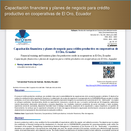
Volver
Capacitación financiera y planes de negocio para crédito
a
productivo en cooperativas de El Oro, Ecuador
los
detalles
del
De
De
artículo
P