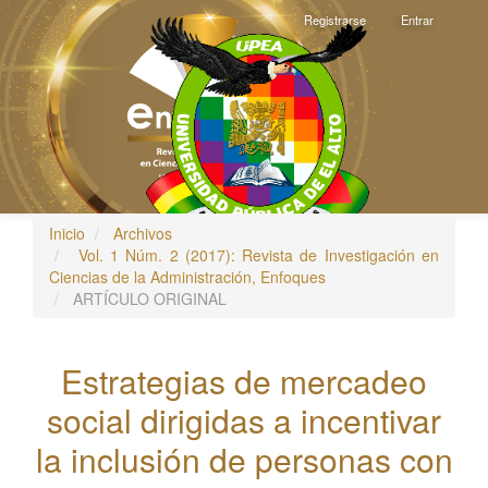
Navegación
Registrarse
Entrar
principal
Contenido
principal
Barra
lateral
Inicio
Archivos
Toggle
Vol. 1 Núm. 2 (2017): Revista de Investigación en
navigati
Ciencias de la Administración, Enfoques
ARTÍCULO ORIGINAL
Estrategias de mercadeo
social dirigidas a incentivar
la inclusión de personas con