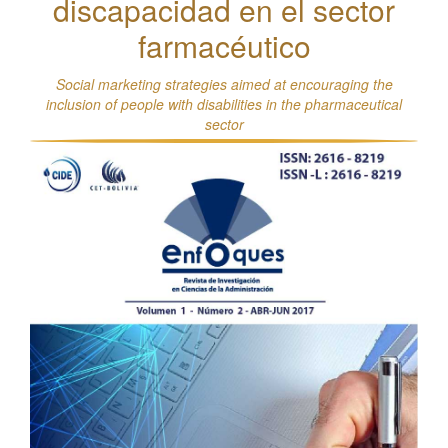
discapacidad en el sector
farmacéutico
Social marketing strategies aimed at encouraging the
inclusion of people with disabilities in the pharmaceutical
sector
Barra
lateral
del
artículo