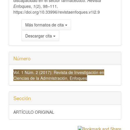
discapacidad en el sector farmacéutico.
Revista
Enfoques
,
1
(2), 98–111.
https://doi.org/10.33996/revistaenfoques.v1i2.9
Más formatos de cita
Descargar cita
Número
Vol. 1 Núm. 2 (2017): Revista de Investigación en
Ciencias de la Administración, Enfoques
Sección
ARTÍCULO ORIGINAL