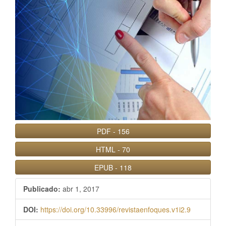
PDF
-
156
HTML
-
70
EPUB
-
118
Publicado:
abr 1, 2017
DOI:
https://doi.org/10.33996/revistaenfoques.v1i2.9