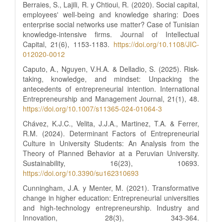
Berraies, S., Lajili, R. y Chtioui, R. (2020). Social capital,
employees' well-being and knowledge sharing: Does
enterprise social networks use matter? Case of Tunisian
knowledge-intensive firms. Journal of Intellectual
Capital, 21(6), 1153-1183.
https://doi.org/10.1108/JIC-
012020-0012
Caputo, A., Nguyen, V.H.A. & Delladio, S. (2025). Risk-
taking, knowledge, and mindset: Unpacking the
antecedents of entrepreneurial intention. International
Entrepreneurship and Management Journal, 21(1), 48.
https://doi.org/10.1007/s11365-024-01064-3
Chávez, K.J.C., Velita, J.J.A., Martinez, T.A. & Ferrer,
R.M. (2024). Determinant Factors of Entrepreneurial
Culture in University Students: An Analysis from the
Theory of Planned Behavior at a Peruvian University.
Sustainability, 16(23), 10693.
https://doi.org/10.3390/su162310693
Cunningham, J.A. y Menter, M. (2021). Transformative
change in higher education: Entrepreneurial universities
and high-technology entrepreneurship. Industry and
Innovation, 28(3), 343-364.