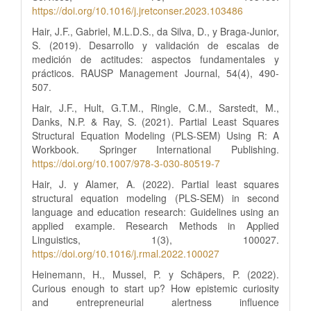
https://doi.org/10.1016/j.jretconser.2023.103486
Hair, J.F., Gabriel, M.L.D.S., da Silva, D., y Braga-Junior,
S. (2019). Desarrollo y validación de escalas de
medición de actitudes: aspectos fundamentales y
prácticos. RAUSP Management Journal, 54(4), 490-
507.
Hair, J.F., Hult, G.T.M., Ringle, C.M., Sarstedt, M.,
Danks, N.P. & Ray, S. (2021). Partial Least Squares
Structural Equation Modeling (PLS-SEM) Using R: A
Workbook. Springer International Publishing.
https://doi.org/10.1007/978-3-030-80519-7
Hair, J. y Alamer, A. (2022). Partial least squares
structural equation modeling (PLS-SEM) in second
language and education research: Guidelines using an
applied example. Research Methods in Applied
Linguistics, 1(3), 100027.
https://doi.org/10.1016/j.rmal.2022.100027
Heinemann, H., Mussel, P. y Schäpers, P. (2022).
Curious enough to start up? How epistemic curiosity
and entrepreneurial alertness influence