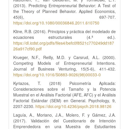
(2013). Predicting Entrepreneurial Behavior: A Test of
the Theory of Planned Behavior. Applied Economics,
45(6), 697-707.
https://doi.org/10.1080/00036846.2011.610750
Kline, R.B. (2016). Principios y práctica del modelado de
ecuaciones estructurales (4.ª ed.).
https://dl.icdst.org/pdfs/files4/befc0f8521c770249dd187
26a917cf90.pdf
Krueger, N.F., Reilly, M.D. y Carsrud, A.L. (2000).
Competing Models of Entrepreneurial Intentions.
Journal of Business Venturing, 15(5-6), 411-432.
https://doi.org/10.1016/S0883-9026(98)00033-0
Kyriazos, T. (2018) Psicometría Aplicada:
Consideraciones sobre el Tamaño y la Potencia
Muestral en el Análisis Factorial (AFE, AFC) y el Análisis
Factorial Estándar (SEM) en General. Psychology, 9,
2207-2230.
https://doi.org/10.4236/psych.2018.98126
Laguía, A., Moriano, J.A., Molero, F. y Gámez, J.A.
(2017). Validación del Cuestionario de Intención
Emprendedora en una Muestra de Estudiantes