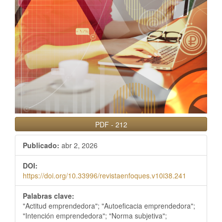
PDF
-
212
Publicado:
abr 2, 2026
DOI:
https://doi.org/10.33996/revistaenfoques.v10i38.241
Palabras clave:
"Actitud emprendedora"; "Autoeficacia emprendedora";
"Intención emprendedora"; "Norma subjetiva";