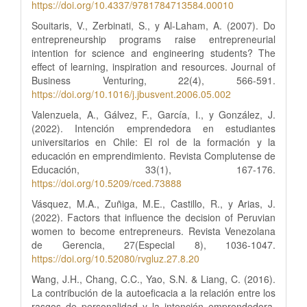
https://doi.org/10.4337/9781784713584.00010
Souitaris, V., Zerbinati, S., y Al-Laham, A. (2007). Do
entrepreneurship programs raise entrepreneurial
intention for science and engineering students? The
effect of learning, inspiration and resources. Journal of
Business Venturing, 22(4), 566-591.
https://doi.org/10.1016/j.jbusvent.2006.05.002
Valenzuela, A., Gálvez, F., García, I., y González, J.
(2022). Intención emprendedora en estudiantes
universitarios en Chile: El rol de la formación y la
educación en emprendimiento. Revista Complutense de
Educación, 33(1), 167-176.
https://doi.org/10.5209/rced.73888
Vásquez, M.A., Zuñiga, M.E., Castillo, R., y Arias, J.
(2022). Factors that influence the decision of Peruvian
women to become entrepreneurs. Revista Venezolana
de Gerencia, 27(Especial 8), 1036-1047.
https://doi.org/10.52080/rvgluz.27.8.20
Wang, J.H., Chang, C.C., Yao, S.N. & Liang, C. (2016).
La contribución de la autoeficacia a la relación entre los
rasgos de personalidad y la intención emprendedora.