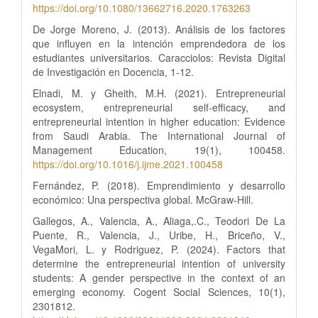
https://doi.org/10.1080/13662716.2020.1763263
De Jorge Moreno, J. (2013). Análisis de los factores
que influyen en la intención emprendedora de los
estudiantes universitarios. Caracciolos: Revista Digital
de Investigación en Docencia, 1-12.
Elnadi, M. y Gheith, M.H. (2021). Entrepreneurial
ecosystem, entrepreneurial self-efficacy, and
entrepreneurial intention in higher education: Evidence
from Saudi Arabia. The International Journal of
Management Education, 19(1), 100458.
https://doi.org/10.1016/j.ijme.2021.100458
Fernández, P. (2018). Emprendimiento y desarrollo
económico: Una perspectiva global. McGraw-Hill.
Gallegos, A., Valencia, A., Aliaga,.C., Teodori De La
Puente, R., Valencia, J., Uribe, H., Briceño, V.,
VegaMori, L. y Rodriguez, P. (2024). Factors that
determine the entrepreneurial intention of university
students: A gender perspective in the context of an
emerging economy. Cogent Social Sciences, 10(1),
2301812.