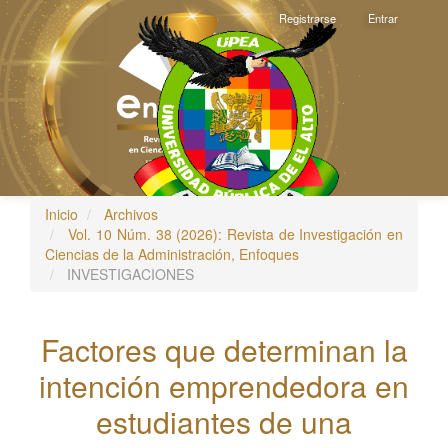
Navegación
Registrarse
Entrar
principal
Contenido
principal
Barra
lateral
Inicio
Archivos
Toggle
Vol. 10 Núm. 38 (2026): Revista de Investigación en
navigati
Ciencias de la Administración, Enfoques
INVESTIGACIONES
Factores que determinan la
intención emprendedora en
estudiantes de una