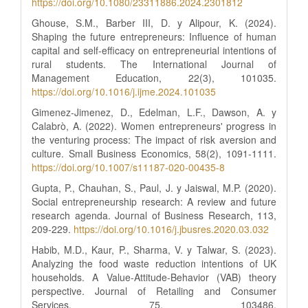
https://doi.org/10.1080/23311886.2024.2301812
Ghouse, S.M., Barber III, D. y Alipour, K. (2024).
Shaping the future entrepreneurs: Influence of human
capital and self-efficacy on entrepreneurial intentions of
rural students. The International Journal of
Management Education, 22(3), 101035.
https://doi.org/10.1016/j.ijme.2024.101035
Gimenez-Jimenez, D., Edelman, L.F., Dawson, A. y
Calabrò, A. (2022). Women entrepreneurs' progress in
the venturing process: The impact of risk aversion and
culture. Small Business Economics, 58(2), 1091-1111.
https://doi.org/10.1007/s11187-020-00435-8
Gupta, P., Chauhan, S., Paul, J. y Jaiswal, M.P. (2020).
Social entrepreneurship research: A review and future
research agenda. Journal of Business Research, 113,
209-229.
https://doi.org/10.1016/j.jbusres.2020.03.032
Habib, M.D., Kaur, P., Sharma, V. y Talwar, S. (2023).
Analyzing the food waste reduction intentions of UK
households. A Value-Attitude-Behavior (VAB) theory
perspective. Journal of Retailing and Consumer
Services, 75, 103486.