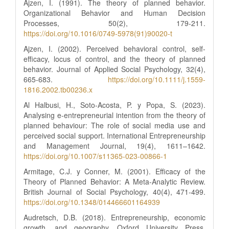
Ajzen, I. (1991). The theory of planned behavior.
Organizational Behavior and Human Decision
Processes, 50(2), 179-211.
https://doi.org/10.1016/0749-5978(91)90020-t
Ajzen, I. (2002). Perceived behavioral control, self-
efficacy, locus of control, and the theory of planned
behavior. Journal of Applied Social Psychology, 32(4),
665-683.
https://doi.org/10.1111/j.1559-
1816.2002.tb00236.x
Al Halbusi, H., Soto-Acosta, P. y Popa, S. (2023).
Analysing e-entrepreneurial intention from the theory of
planned behaviour: The role of social media use and
perceived social support. International Entrepreneurship
and Management Journal, 19(4), 1611–1642.
https://doi.org/10.1007/s11365-023-00866-1
Armitage, C.J. y Conner, M. (2001). Efficacy of the
Theory of Planned Behavior: A Meta‐Analytic Review.
British Journal of Social Psychology, 40(4), 471-499.
https://doi.org/10.1348/014466601164939
Audretsch, D.B. (2018). Entrepreneurship, economic
growth, and geography. Oxford University Press.