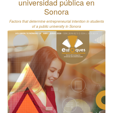
universidad pública en
Sonora
Factors that determine entrepreneurial intention in students
of a public university in Sonora
Barra
lateral
del
artículo