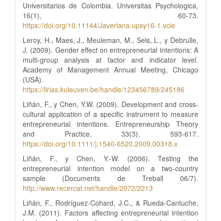
Universitarios de Colombia. Universitas Psychologica,
16(1), 60-73.
https://doi.org/10.11144/Javeriana.upsy16-1.vcie
Leroy, H., Maes, J., Meuleman, M., Sels, L., y Debrulle,
J. (2009). Gender effect on entrepreneurial intentions: A
multi-group analysis at factor and indicator level.
Academy of Management Annual Meeting, Chicago
(USA).
https://lirias.kuleuven.be/handle/123456789/245186
Liñán, F., y Chen, Y.W. (2009). Development and cross‐
cultural application of a specific instrument to measure
entrepreneurial intentions. Entrepreneurship Theory
and Practice, 33(3), 593-617.
https://doi.org/10.1111/j.1540-6520.2009.00318.x
Liñán, F., y Chen, Y.-W. (2006). Testing the
entrepreneurial intention model on a two-country
sample (Documents de Treball 06/7).
http://www.recercat.net/handle/2072/2213
Liñán, F., Rodríguez-Cohard, J.C., & Rueda-Cantuche,
J.M. (2011). Factors affecting entrepreneurial intention