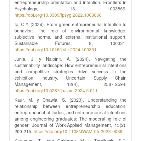
entrepreneurship orientation and intention. Frontiers in
Psychology, 13, 1003866.
https://doi.org/10.3389/fpsyg.2022.1003866
Ip, C.Y. (2024). From green entrepreneurial intention to
behavior: The role of environmental knowledge,
subjective norms, and external institutional support.
Sustainable Futures, 8, 100331.
https://doi.org/10.1016/j.sftr.2024.100331
Junla, J. y Naipinit, A. (2024). Navigating the
sustainability landscape: How entrepreneurial intentions
and competitive strategies drive success in the
exhibition industry. Uncertain Supply Chain
Management, 12(4), 2587-2594.
https://doi.org/10.5267/j.uscm.2024.5.011
Kaur, M. y Chawla, S. (2023). Understanding the
relationship between entrepreneurship education,
entrepreneurial attitudes, and entrepreneurial intentions
among engineering graduates: The moderating role of
gender. Journal of Work-Applied Management, 15(2),
200-215.
https://doi.org/10.1108/JWAM-05-2023-0039
Kautonen, T., Van Gelderen, M. y Tornikoski, E.T.