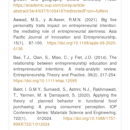
https://academic.oup.com/oxrep/article-
abstract/34/4/637/5103419?redirectedFrom=fulltext
Awwad, M.S., y Al-Aseer, R.M.N. (2021). Big five
personality traits impact on entrepreneurial intention:
the mediating role of entrepreneurial alertness. Asia
Pacific Journal of Innovation and Entrepreneurship,
15(1), 87-100.
https://doi.org/10.1108/apjie-09-2020-
0136
Bae, T.J., Qian, S., Miao, C., y Fiet, J.O. (2014). The
relationship between entrepreneurship education and
entrepreneurial intentions: A meta‐analytic review.
Entrepreneurship Theory and Practice, 38(2), 217-254.
https://doi.org/10.1111/etap.12095
Bakti, I. G.M.Y., Sumaedi, S., Astrini, N.J., Rakhmawati,
T., Yarmen, M. & Damayanti, S. (2020). Applying the
theory of planned behavior in functional food
purchasing: A young consumers' perception. IOP
Conference Series: Materials Science and Engineering,
722(1), 012024.
https://doi.org/10.1088/1757-
899X/722/1/012024