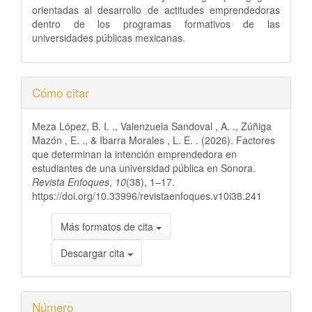
orientadas al desarrollo de actitudes emprendedoras
dentro de los programas formativos de las
universidades públicas mexicanas.
Detalles
Cómo citar
del
Meza López, B. I. ., Valenzuela Sandoval , A. ., Zúñiga
artículo
Mazón , E. ., & Ibarra Morales , L. E. . (2026). Factores
que determinan la intención emprendedora en
estudiantes de una universidad pública en Sonora.
Revista Enfoques
,
10
(38), 1–17.
https://doi.org/10.33996/revistaenfoques.v10i38.241
Más formatos de cita
Descargar cita
Número