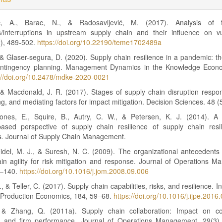
ić, A., Barac, N., & Radosavljević, M. (2017). Analysis of f
s/interruptions in upstream supply chain and their influence on vul
), 489-502.
https://doi.org/10.22190/teme1702489a
 & Glaser-segura, D. (2020). Supply chain resilience in a pandemic: t
ontingency planning. Management Dynamics in the Knowledge Econ
://doi.org/10.2478/mdke-2020-0021
& Macdonald, J. R. (2017). Stages of supply chain disruption respon
ng, and mediating factors for impact mitigation. Decision Sciences. 48 (5
ones, E., Squire, B., Autry, C. W., & Petersen, K. J. (2014). A 
based perspective of supply chain resilience of supply chain resi
s. Journal of Supply Chain Management.
del, M. J., & Suresh, N. C. (2009). The organizational antecedents 
in agility for risk mitigation and response. Journal of Operations 
9–140.
https://doi.org/10.1016/j.jom.2008.09.006
, & Teller, C. (2017). Supply chain capabilities, risks, and resilience. I
f Production Economics, 184, 59–68.
https://doi.org/10.1016/j.ijpe.2016
& Zhang, Q. (2011a). Supply chain collaboration: Impact on col
 and firm performance. Journal of Operations Management, 29(3)