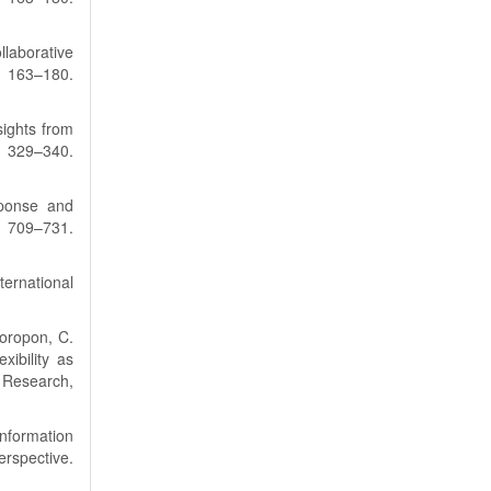
laborative
, 163–180.
sights from
, 329–340.
sponse and
709–731.
ternational
oropon, C.
xibility as
 Research,
Information
erspective.