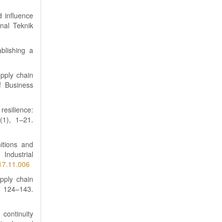
d influence
nal Teknik
blishing a
upply chain
f Business
esilience:
(1), 1–21.
itions and
Industrial
017.11.006
pply chain
 124–143.
continuity