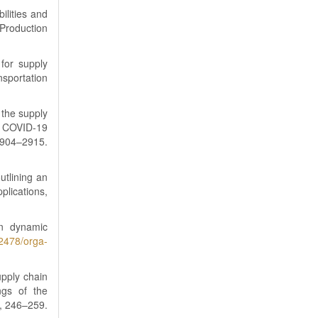
ilities and
Production
 for supply
sportation
 the supply
y COVID-19
904–2915.
utlining an
plications,
n dynamic
.2478/orga-
pply chain
ngs of the
), 246–259.