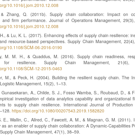
i.org/10.1016/j.jom.2010.12.008
& Zhang, Q. (2011b). Supply chain collaboration: Impact on col
 and firm performance. Journal of Operations Management, 29(3)
i.org/10.1016/j.jom.2010.12.008
H., & Lu, K. L. (2017). Enhancing effects of supply chain resilience: in
y and resource-based perspectives. Supply Chain Management, 22(4)
oi.org/10.1108/SCM-06-2016-0190
, M. M. H., & Quaddus, M. (2016). Supply chain readiness, re
y for resilience. Supply Chain Management, 21(6), 
oi.org/10.1108/SCM-12-2015-0463
r, M., & Peck, H. (2004). Building the resilient supply chain. The In
 Logistic Management, 15(2), 1–13.
, Gunasekaran, A., Childe, S. J., Fosso Wamba, S., Roubaud, D., & F
pirical investigation of data analytics capability and organizational fle
ts to supply chain resilience. International Journal of Production
0–128.
https://doi.org/10.1080/00207543.2019.1582820
. E., Wallin, C., Allred, C., Fawcett, A. M., & Magnan, G. M. (2011). 
 as an enabler of supply chain collaboration: A Dynamic-Capabilities P
f Supply Chain Management, 47(1), 38–59.