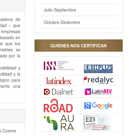
Julio-Septiembre
 cadena de
Octubre-Diciembre
vidad – que
n empresas
, basado en
el que los
QUIENES NOS CERTIFICAN
riables se
ado por la
xibilidad y
bilidad y la
tégico para
iante una
, & Cosme