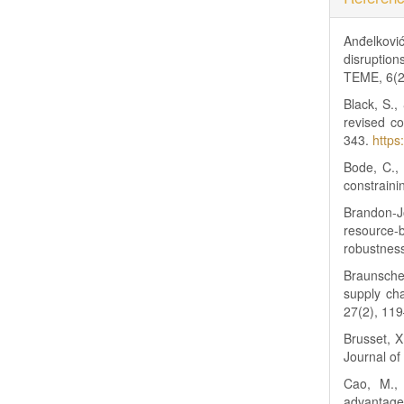
Anđelkov
disruption
TEME, 6(2
Black, S.,
revised c
343.
https
Bode, C., 
constraini
Brandon-J
resource-
robustnes
Braunschei
supply cha
27(2), 11
Brusset, X.
Journal o
Cao, M., 
advantage