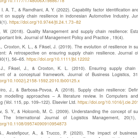
oi.org/10.1177/1748006X19886718
I. A. T., & Ramdhani, A. Y. (2022). Capability factor identification an
t on supply chain resilience in indonesian Automotive Industry. Jur
4(1).
https://doi.org/10.9744/jti.24.1.73−82
 W. (2018). Quality Management and supply chain resilience: Esta
portant link. Journal of Management Policy and Practice , 19(4).
 J., Croxton, K. L., & Fiksel, J. (2019). The evolution of resilience in s
t: A retrospective on ensuring supply chain resilience. Journal o
 40(1), 56–65.
https://doi.org/10.1111/jbl.12202
. J., Fiksel, J., & Croxton, K. L. (2010). Ensuring supply chain r
nt of a conceptual framework. Journal of Business Logistics, 31
i.org/10.1002/j.2158-1592.2010.tb00125.x
eiro, J., & Barbosa-Povoa, A. (2018). Supply chain resilience: Defin
ive modelling approaches – A literature review. In Computers and 
g (Vol. 115, pp. 109–122). Elsevier Ltd.
https://doi.org/10.1016/j.cie.2
, S. Y., & Holcomb, M. C. (2009). Understanding the concept of su
ce. The International Journal of Logistics Management, 20(1),
oi.org/10.1108/09574090910954873
, G., Avatefipour, A., & Trucco, P. (2020). The impact of business 