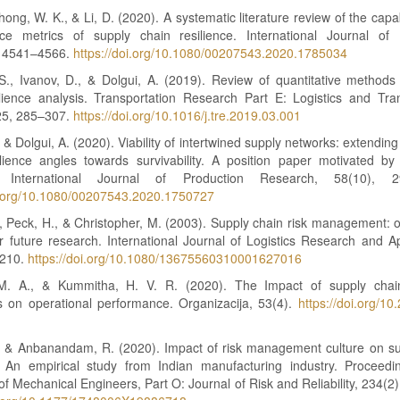
hong, W. K., & Li, D. (2020). A systematic literature review of the capab
ce metrics of supply chain resilience. International Journal of 
, 4541–4566.
https://doi.org/10.1080/00207543.2020.1785034
S., Ivanov, D., & Dolgui, A. (2019). Review of quantitative methods
ilience analysis. Transportation Research Part E: Logistics and Tran
25, 285–307.
https://doi.org/10.1016/j.tre.2019.03.001
, & Dolgui, A. (2020). Viability of intertwined supply networks: extending
ilience angles towards survivability. A position paper motivated b
. International Journal of Production Research, 58(10), 2
oi.org/10.1080/00207543.2020.1750727
., Peck, H., & Christopher, M. (2003). Supply chain risk management: o
 future research. International Journal of Logistics Research and Ap
–210.
https://doi.org/10.1080/13675560310001627016
M. A., & Kummitha, H. V. R. (2020). The Impact of supply chai
es on operational performance. Organizacija, 53(4).
https://doi.org/10
1
, & Anbanandam, R. (2020). Impact of risk management culture on su
e: An empirical study from Indian manufacturing industry. Proceedi
n of Mechanical Engineers, Part O: Journal of Risk and Reliability, 234(2