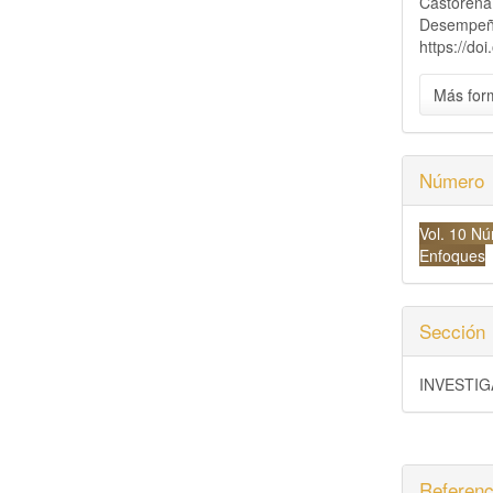
Castorena,
Desempeño
https://do
Más for
Número
Vol. 10 Nú
Enfoques
Sección
INVESTI
Referenc