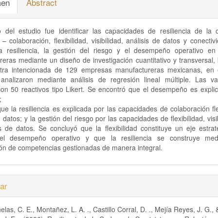
en
Abstract
vo del estudio fue identificar las capacidades de resiliencia de la
 – colaboración, flexibilidad, visibilidad, análisis de datos y conecti
la resiliencia, la gestión del riesgo y el desempeño operativo e
eras mediante un diseño de investigación cuantitativo y transversal
ra intencionada de 129 empresas manufactureras mexicanas, en 
analizaron mediante análisis de regresión lineal múltiple. Las va
con 50 reactivos tipo Likert. Se encontró que el desempeño es explic
;
ue la resiliencia es explicada por las capacidades de colaboración fle
 datos; y la gestión del riesgo por las capacidades de flexibilidad, visi
s de datos. Se concluyó que la flexibilidad constituye un eje estra
 el desempeño operativo y que la resiliencia se construye med
ón de competencias gestionadas de manera integral.
es
ar
elas, C. E., Montañez, L. A. ., Castillo Corral, D. ., Mejía Reyes, J. G.
lo