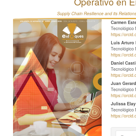
Operativo en 
Supply Chain Resilience and its Relatio
Barra
Conte
Carmen Este
Tecnológico 
lateral
princi
https://orci
del
del
Luis Arturo
Tecnológico 
artículo
artícu
https://orci
Daniel Casti
Tecnológico 
https://orci
Juan Gerard
Tecnológico 
https://orci
Julissa Ela
Tecnológico 
https://orci