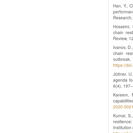
Han, Y., C
performan
Research
Hosseini, 
chain res
Review, 1
Ivanov, D.
chain res
outbreak
https://d
Jüttner, U
agenda for
6(4), 197
Kareem, 
capabiliti
2020-002
Kumar, S.
resilienc
Institutio