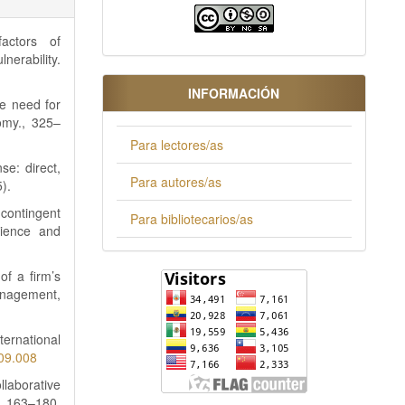
actors of
nerability.
INFORMACIÓN
he need for
omy., 325–
Para lectores/as
se: direct,
Para autores/as
).
contingent
Para bibliotecarios/as
lience and
of a firm’s
Management,
nternational
.09.008
laborative
, 163–180.