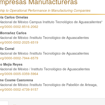
Empresas Manufactureras
nship to Operational Performance in Manufacturing Companies
nido
la Carlos Ornelas
Nacional de México Campus Instituto Tecnológico de Aguascalientes"
pal
d.org/0000-0002-8516-2062
 Montañez Carlos
Nacional de México /Instituto Tecnológico de Aguascalientes
lo
d.org/0000-0002-2025-6519
llo Corral
Nacional de México /Instituto Tecnológico de Aguascalientes
d.org/0000-0002-7944-6579
o Mejía Reyes
Nacional de México / Instituto Tecnológico de Aguascalientes
d.org/0009-0005-0359-5964
yne Cosme Castorena
Nacional de México /Instituto Tecnológico de Pabellón de Arteaga,
d.org/0000-0002-4739-9157