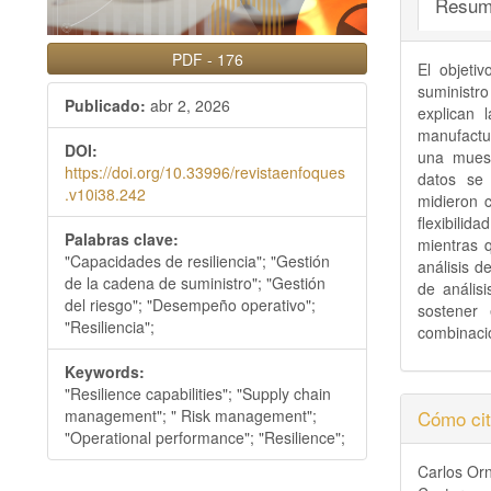
Resum
PDF
-
176
El objeti
suministro
Publicado:
abr 2, 2026
explican 
manufactur
DOI:
una muest
https://doi.org/10.33996/revistaenfoques
datos se 
.v10i38.242
midieron 
flexibilidad
Palabras clave:
mientras q
"Capacidades de resiliencia"; "Gestión
análisis de
de la cadena de suministro"; "Gestión
de análisi
del riesgo"; "Desempeño operativo";
sostener
"Resiliencia";
combinaci
Keywords:
"Resilience capabilities"; "Supply chain
Detall
management"; " Risk management";
Cómo cit
"Operational performance"; "Resilience";
del
Carlos Orn
artícu