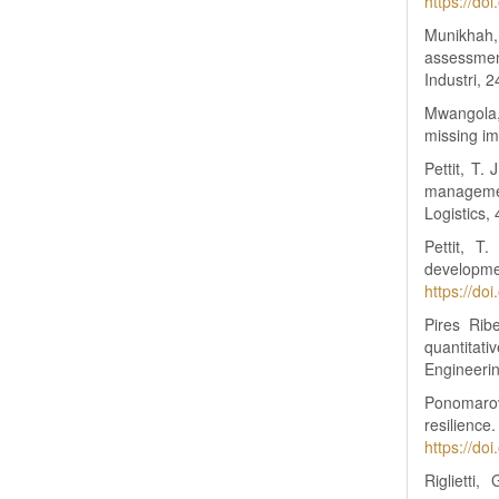
https://d
Munikhah, 
assessmen
Industri, 2
Mwangola,
missing im
Pettit, T.
managemen
Logistics,
Pettit, T
developme
https://do
Pires Rib
quantitat
Engineerin
Ponomarov
resilien
https://d
Riglietti