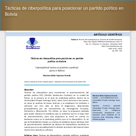
Volver
Tácticas de ciberpolítica para posicionar un partido político en
a
Bolivia
los
detalles
del
De
De
artículo
P