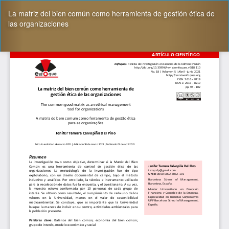
Volver
La matriz del bien común como herramienta de gestión ética de
a
las organizaciones
los
detalles
del
De
De
artículo
P